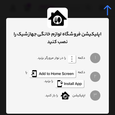
0
صفحه اصلی
لوازم دکوراتیو و تزئینی
گلدان
اپلیکیشن فروشگاه لوازم خانگی جهازشیک را
ترتیب
تعداد نمایش
فیلتر
نصب کنید
1
دکمه
را در نوار مرورگر بزنید.
دکمه
یا
2
را بزنید.
3
اپلیکیشن
را باز کنید.
گلدان فلزی