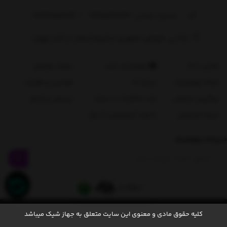
شماره تماس‌:
02144158624
/
09915241134
نشانی:
فروش حضوری نداریم ارسال از انبار تهران
تماس با ما
جهازشیک مدیا
نحوه سفارش
مجله جهازشیک
درباره ما
قوانین و مقررات
پیگیری سفارش
ثبت شکایات در سایت
پرسش و پاسخ
حریم خصوصی
دانلود اپلیکیشن از بازار
خبرنامه جهازشیک
کلیه حقوق مادی و معنوی این سایت متعلق به جهاز شیک میباشد