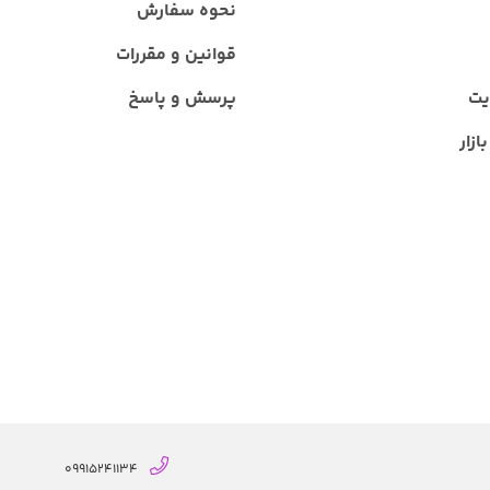
نحوه سفارش
قوانین و مقررات
یت
پرسش و پاسخ
ازار
09915241134