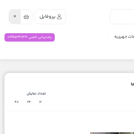
پروفایل
0
ات جهیزیه
پشتیبانی تلفنی 09915241134
ی
تعداد نمایش
48
24
12