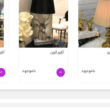
زی
آباژور گوزن
آباژ
ناموجود
ناموجود