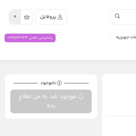
پروفایل
0
ات جهیزیه
پشتیبانی تلفنی 09915241134
ناموجود
موجود شد به من اطلاع
بده