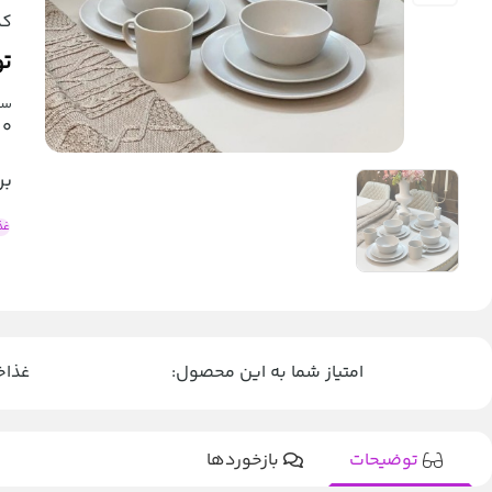
کد
تو
سرویس ۴ ن
0
بر
غذ
امتیاز شما به این محصول:
غذاخوری 4 نفره 
توضیحات
بازخوردها