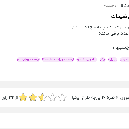
کالا:
ضیحات
فره ۱۶ پارچه طرح ایکیا وارداتی
عدد باقی مانده
چسبها :
اخوری
جهیزیه
ایکیا
غذاخوری 4 نفره
لیست جهیزیه کامل1400
لیست جهیزیهpdf
16 پارچه طرح ایکیا
از
32
رای