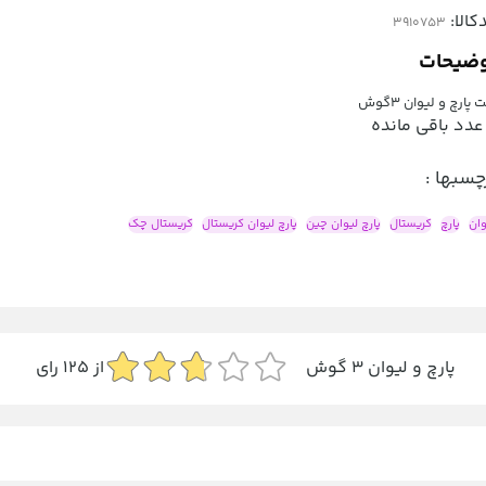
کالا:
ضیحات
پارچ و لیوان 3گوش
عدد باقی مانده
چسبها :
وان
پارچ
کریستال
پارچ لیوان چین
پارچ لیوان کریستال
کریستال چک
پارچ و لیوان 3 گوش
از
125
رای