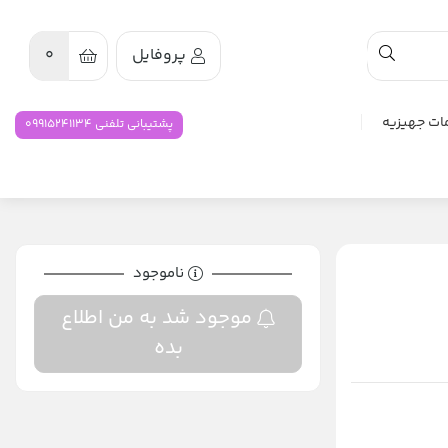
پروفایل
0
ات جهیزیه
پشتیبانی تلفنی 09915241134
ناموجود
موجود شد به من اطلاع
بده