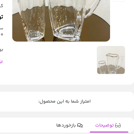
کد
تو
ست 
0
بر
لی
امتیاز شما به این محصول:
توضیحات
بازخوردها