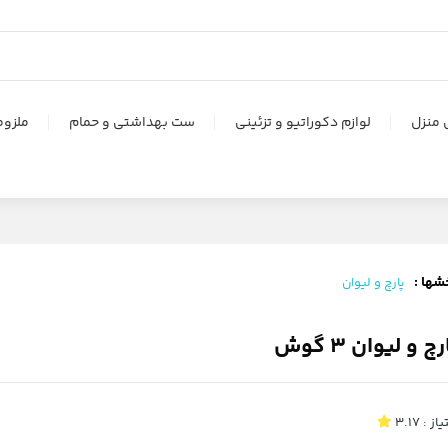
 منزل
لوازم دکوراتیو و تزئینی
ست بهداشتی و حمام
ملزوم
شها :
پارچ و لیوان
رچ و لیوان 3 گوش
یاز :
3.17