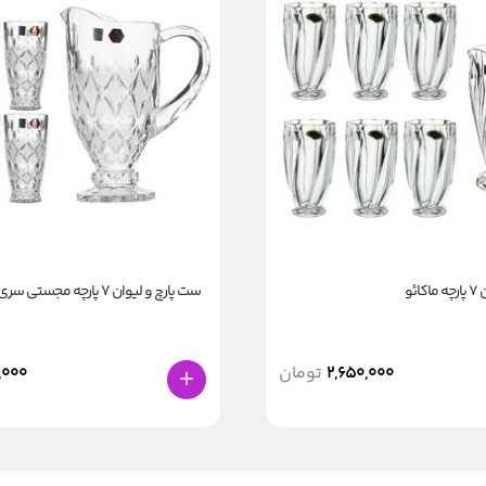
ائو
ست پارچ و لیوان 7 پارچه مجستی سری آنجلیکا
2,650,000
تومان
,000