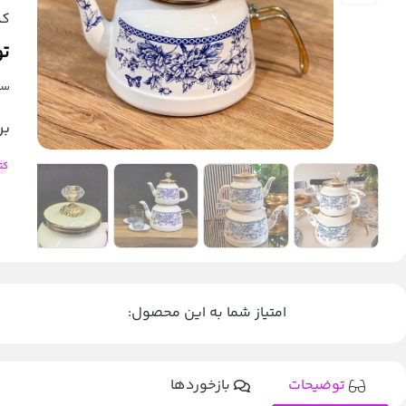
کد
تو
ست
بر
کت
امتیاز شما به این محصول:
توضیحات
بازخوردها