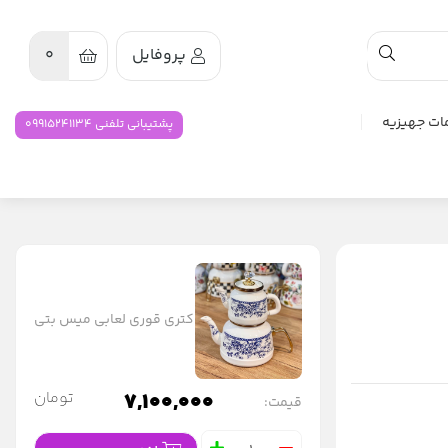
پروفایل
0
ات جهیزیه
پشتیبانی تلفنی 09915241134
کتری قوری لعابی میس بتی
7,100,000
تومان
قیمت: