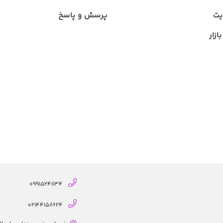
یت
پرسش و پاسخ
ازار
09915241134
02144158624