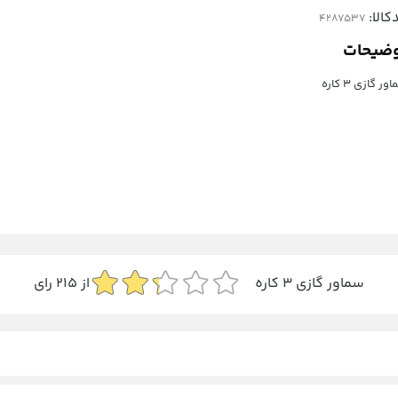
کالا:
ضیحات
ور گازی 3 کاره
سماور گازی 3 کاره
از
215
رای