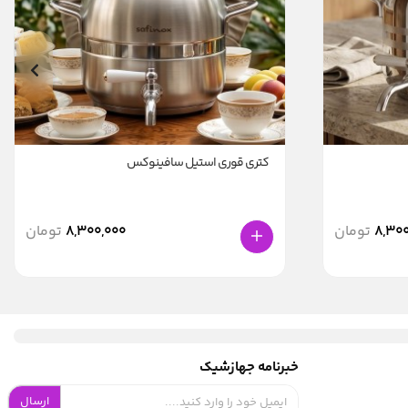
کتری قوری استیل سافینوکس
8,300
تومان
8,300,000
تومان
خبرنامه جهازشیک
ارسال