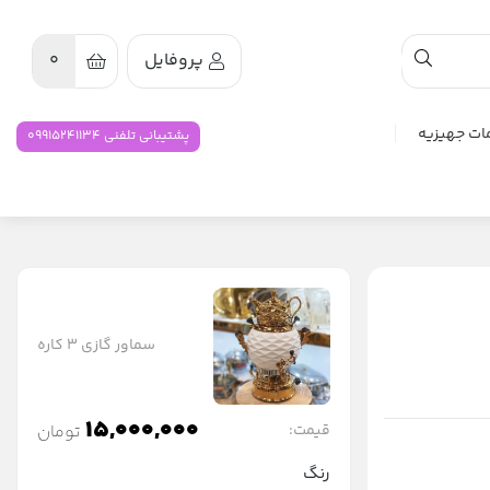
پروفایل
0
ات جهیزیه
پشتیبانی تلفنی 09915241134
سماور گازی 3 کاره
15,000,000
قیمت:
تومان
رنگ