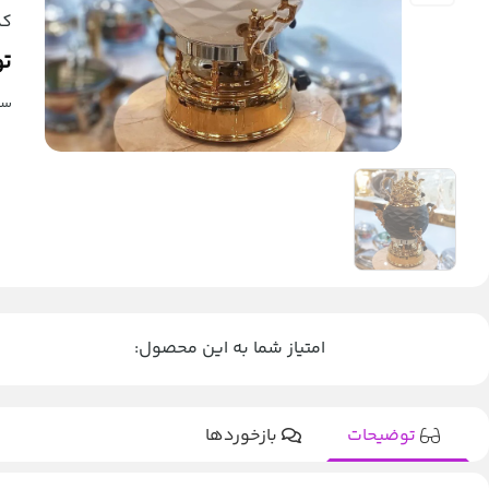
کد
تو
سما
امتیاز شما به این محصول:
توضیحات
بازخوردها