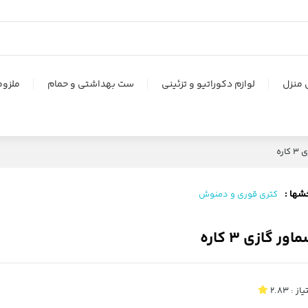
 منزل
لوازم دکوراتیو و تزئینی
ست بهداشتی و حمام
ملزوم
اره
شها :
کتری قوری و دمنوش
اور گازی 3 کاره
یاز :
2.83