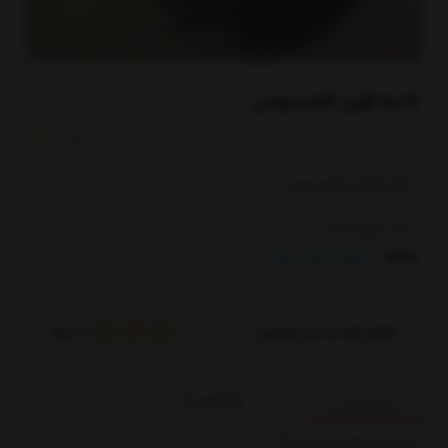
کاسه گوزن آلومینیومی
امتیاز :
3.5
کدکالا:
کاسه گوزن آلومینیومی
0
عدد باقی مانده
ظروف آلومینیومی
بخشها :
امتیاز شما به این محصول:
از
2
رای
توضیحات
بازخوردها
گوزن ۲ طبقه کاسه کد ۴۱۵