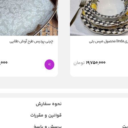
س بتی
چینی پردیس طرح آوش طلایی
19,750,000
تومان
,000
نحوه سفارش
قوانین و مقررات
یت
پرسش و پاسخ