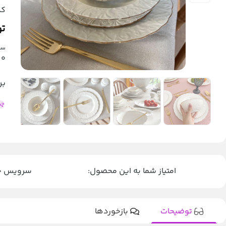
کد
تو
سرویس 
0
بر
چی
امتیاز شما به این محصول:
سرویس چینی 12 نفره ۸۳ پار
توضیحات
بازخوردها