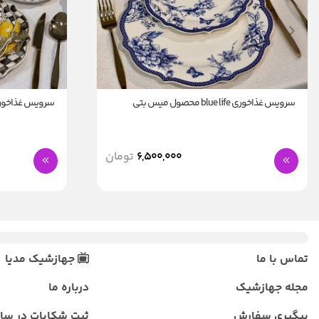
سرویس غذاخوری blue life محصول میس بتی
سرویس غذاخوری linda محصول می
6,500,000
تومان
تماس با ما
جهازشیک مدیا
مجله جهازشیک
درباره ما
پیگیری سفارش
ثبت شکایات در سا