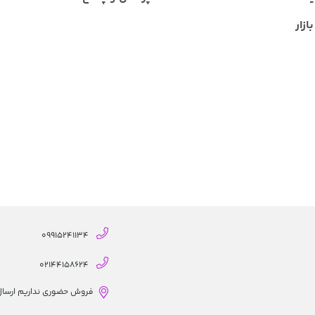
ازار
09915241134
02144158624
فروش حضوری نداریم ارسال از