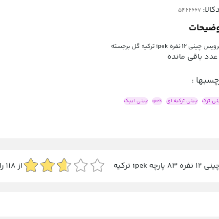
کالا:
ضیحات
چینی 12 نفره ipek ترکیه گل برجسته
عدد باقی مانده
چسبها :
نی ترک
چینی ترکیه ای
ipek
چینی ایپک
چه ipek ترکیه
از
118
را