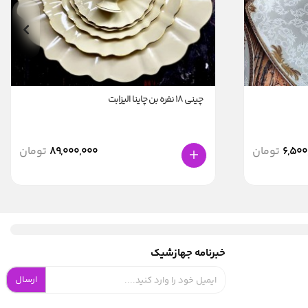
چینی ۱۸ نفره بن چاینا الیزابت
6,500
تومان
89,000,000
تومان
خبرنامه جهازشیک
ارسال