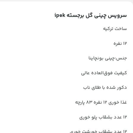
سرویس چینی گل برجسته ipek
ساخت ترکیه
12 نفره
جنس:چینی بونچاینا
کیفیت فوق‌العاده عالی
دکور شده با طلای ناب
غذا خوری 12 نفره 83 پارچه
12 عدد بشقاب پلو خوری
12 عدد بشقاب خورشت خوری