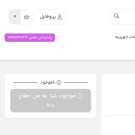
پروفایل
0
ات جهیزیه
پشتیبانی تلفنی 09915241134
ناموجود
موجود شد به من اطلاع
بده