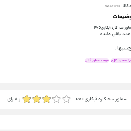
کالا:
ضیحات
ور سه کاره آبکاریPVD
عدد باقی مانده
چسبها :
ید سماور گازی
قیمت سماور گازی
سماور سه کاره آبکاریPVD
از
8
رای