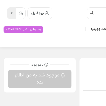
پروفایل
0
ات جهیزیه
پشتیبانی تلفنی 09915241134
ناموجود
موجود شد به من اطلاع
بده