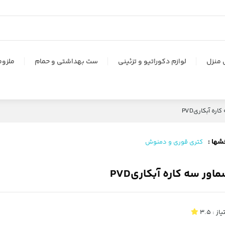
 منزل
لوازم دکوراتیو و تزئینی
ست بهداشتی و حمام
ملزوم
ره آبکاریPVD
شها :
کتری قوری و دمنوش
اور سه کاره آبکاریPVD
یاز :
3.5