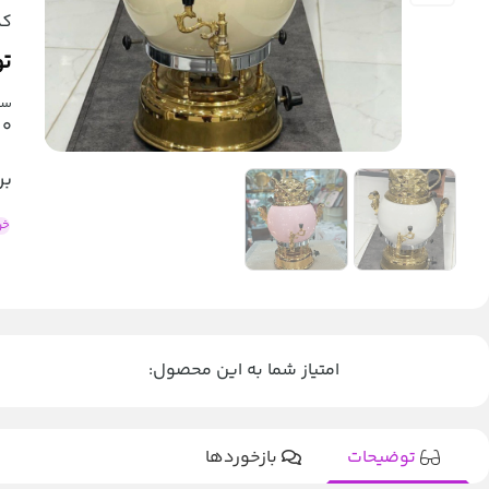
کد
تو
سما
0
بر
خر
امتیاز شما به این محصول:
توضیحات
بازخوردها