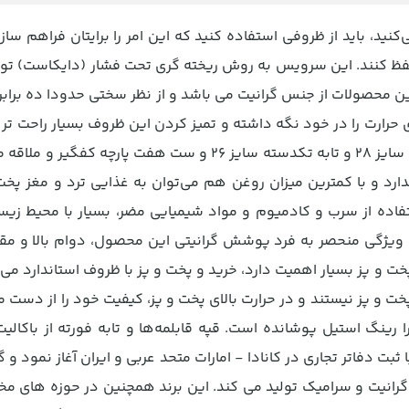
کنید، باید از ظروفی استفاده کنید که این امر را برایتان فراهم سا
 حفظ کنند. این سرویس به روش ریخته گری تحت فشار (دایکاست) تو
این محصولات از جنس گرانیت می باشد و از نظر سختی حدودا ده بر
رارت را در خود نگه داشته و تمیز کردن این ظروف بسیار راحت تر 
سرویس دارای قابلمه های سایز 20، 24، 28 و 32 و تابه دو دسته سایز 28 و تابه تکدسته سایز 26 و ست 
دارد و با کمترین میزان روغن هم می‌توان به غذایی ترد و مغز پ
ده از سرب و کادمیوم و مواد شیمیایی مضر، بسیار با محیط زیس
ویژگی منحصر به فرد پوشش گرانیتی این محصول، دوام بالا و مقا
 پخت و پز بسیار اهمیت دارد، خرید و پخت و پز با ظروف استاندارد می
خت و پز نیستند و در حرارت بالای پخت و پز، کیفیت خود را از دست 
رینگ استیل پوشانده است. قپه قابلمه‌ها و تابه فورته از باکال
2006 میلادی فعالیت خود را با ثبت دفاتر تجاری در کانادا - امارات متحد عربی و ایران آغاز ن
انیت و سرامیک تولید می کند. این برند همچنین در حوزه های مخ