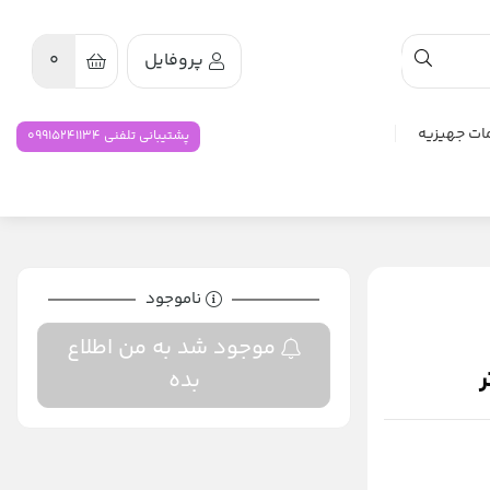
پروفایل
0
ات جهیزیه
پشتیبانی تلفنی 09915241134
ناموجود
موجود شد به من اطلاع
بده