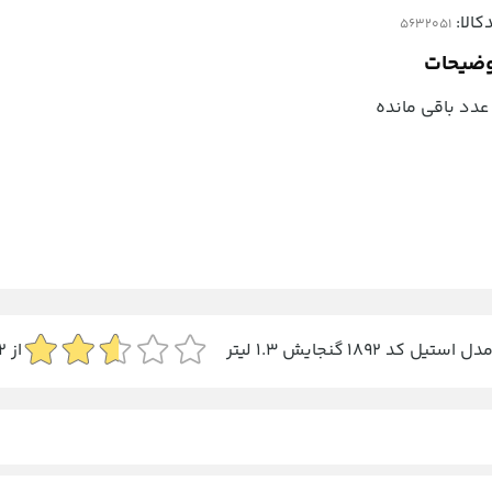
کالا:
ضیحات
عدد باقی مانده
د 1892 گنجایش 1.3 لیتر
از
2