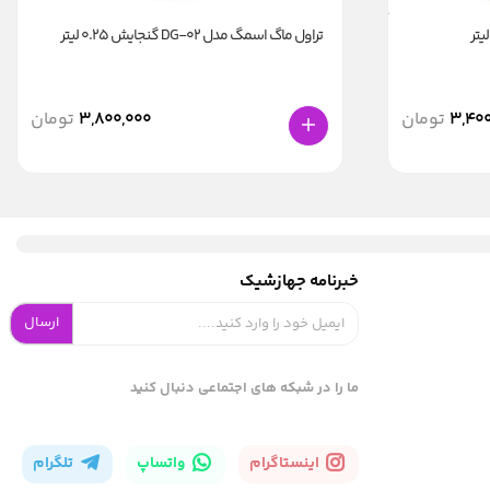
تراول ماگ اسمگ مدل DG-02 گنجایش 0.25 لیتر
3,400
تومان
3,800,000
تومان
خبرنامه جهازشیک
ارسال
ما را در شبکه های اجتماعی دنبال کنید
اینستاگرام
واتساپ
تلگرام