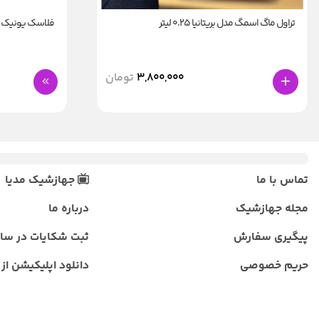
تراول ماگ اسمگ مدل بریتانیا 0.25 لیتر
فلاسک یونیک کد 1830 گنجایش .5
3,800,000
تومان
تماس با ما
جهازشیک مدیا
مجله جهازشیک
درباره ما
پیگیری سفارش
ثبت شکایات در سا
حریم خصوصی
دانلود اپلیکیشن از ب