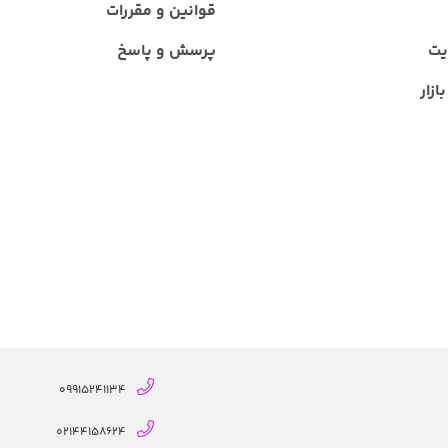
قوانین و مقررات
یت
پرسش و پاسخ
ازار
09915241134
02144158624