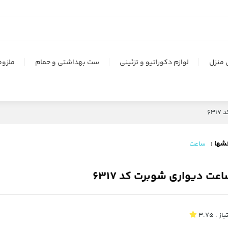
 منزل
لوازم دکوراتیو و تزئینی
ست بهداشتی و حمام
ملزوم
63
شها :
ساعت
عت دیواری شوبرت کد 6317
یاز :
3.75