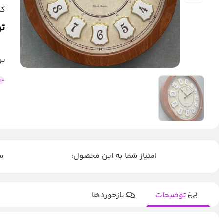
کد
تو
بر
سا
امتیاز شما به این محصول:
سا
توضیحات
بازخوردها