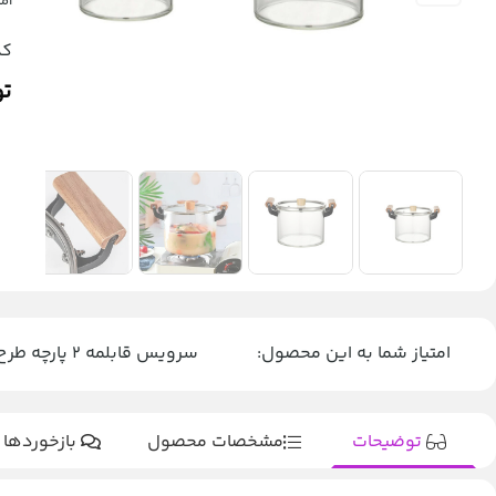
امت
کد
تو
امتیاز شما به این محصول:
سرویس قابلمه 2 پارچه طرح شیشه ایی شعله مستقیم کد NC19-NC21
توضیحات
مشخصات محصول
بازخوردها