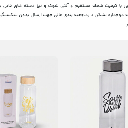
NC19-N ساخت کشور چین بسیار با کیفیت شعله مستقیم و آنتی شوک و نیز دسته های ق
یشه دوجداره نشکن دارد.جعبه بندی عالی جهت ارسال بدون شکستگی