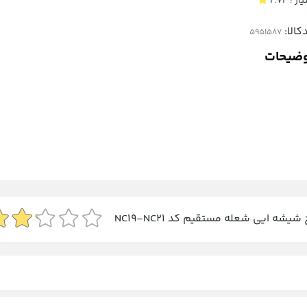
یاز :
2.74
کالا:
ضیحات