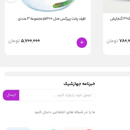
بطری آب یونیک طرح save water کد 3058 گنجایش
ظرف پخت پیرکس مدل px200 مجموعه 3 عددی
780,
تومان
5,700,000
تومان
خبرنامه جهازشیک
ارسال
ما را در شبکه های اجتماعی دنبال کنید