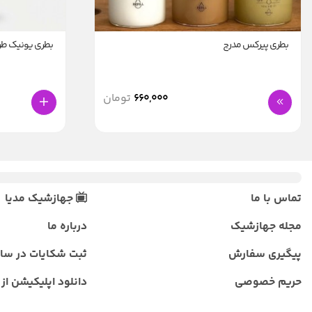
بطری پیرکس مدرج
بطری یونیک طرح save water1 کد
660,000
تومان
تماس با ما
جهازشیک مدیا
مجله جهازشیک
درباره ما
پیگیری سفارش
ثبت شکایات در سا
حریم خصوصی
دانلود اپلیکیشن از ب