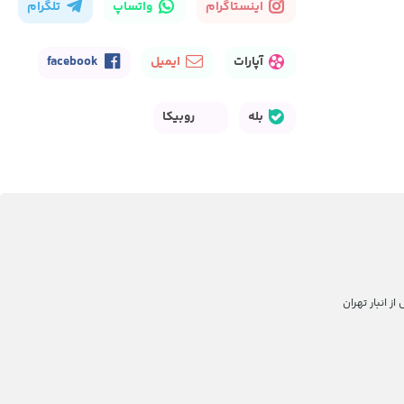
اینستاگرام
واتساپ
تلگرام
آپارات
ایمیل
facebook
بله
روبیکا
 انبار تهران