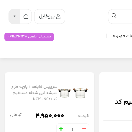
پروفایل
0
ات جهیزیه
پشتیبانی تلفنی 09915241134
سرویس قابلمه 2 پارچه طرح
شیشه ایی شعله مستقیم
کد NC19-NC21
تقیم کد
4,950,000
تومان
قیمت: