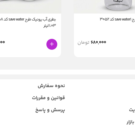
 3052
1.03 لیتر
680,000
تومان
000
نحوه سفارش
قوانین و مقررات
یت
پرسش و پاسخ
ازار