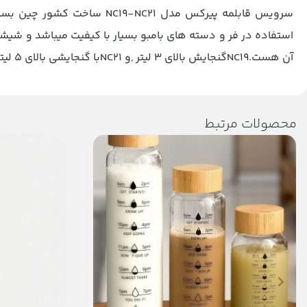
سرویس قابلمه پیرکس مدل C21
استفاده در فر و دسته های بامبو بسیار با کیفیت میباشد و ش
آن هست.NC19گنجایش بالای 3 لیتر ,و NC21با گنجایشی بالای 5 لیتر
محصولات مرتبط