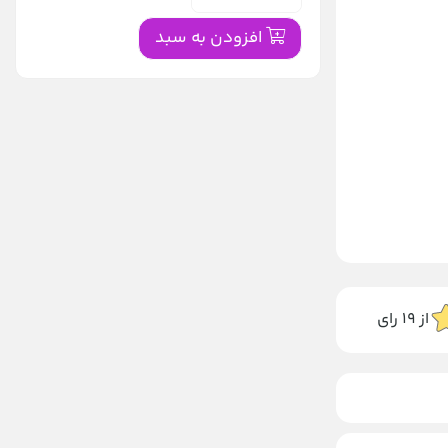
افزودن به سبد
از
19
رای