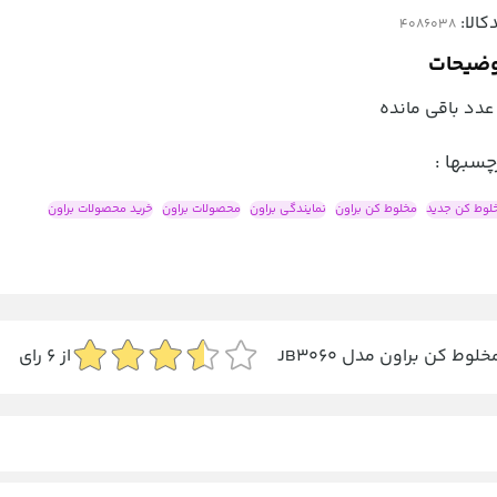
کالا:
ضیحات
عدد باقی مانده
چسبها :
لوط کن جدید
مخلوط کن براون
نمایندگی براون
محصولات براون
خرید محصولات براون
خلوط کن براون مدل JB3060
از
6
رای