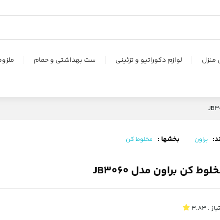
 منزل
لوازم دکوراتیو و تزئینی
ست بهداشتی و حمام
ملزوم
د:
بخشها :
براون
مخلوط کن
لوط کن براون مدل JB3060
یاز :
3.83