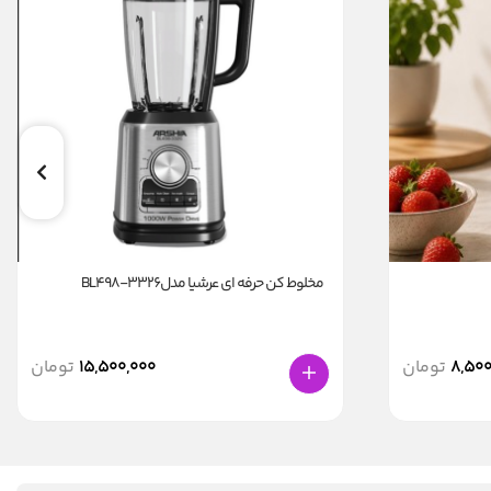
مخلوط کن حرفه ای عرشیا مدلBL498-3326
8,500
تومان
15,500,000
تومان