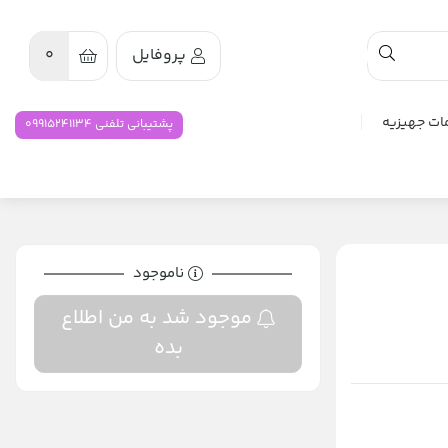
پروفایل
0
ات جهیزیه
پشتیبانی تلفنی 09915241134
ناموجود
موجود شد به من اطلاع
بده