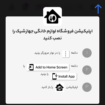
0
صفحه اصلی
برچسب
سرویس آرکوپال مقصود
اپلیکیشن فروشگاه لوازم خانگی جهازشیک را
برچسب
: سرویس آرکوپال مقصود
نصب کنید
1
دکمه
را در نوار مرورگر بزنید.
بررسی سرویس های آرکوپال
+سرویس آرکوپال چیست؟
دکمه
یا
(مطلب)
2
را بزنید.
3
اپلیکیشن
را باز کنید.
خانه رویایی با جهاز شیک