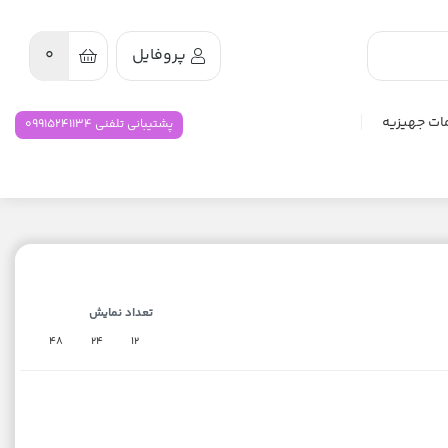
پروفایل
0
ات جهیزیه
پشتیبانی تلفنی 09915241134
تعداد نمایش
48
24
12