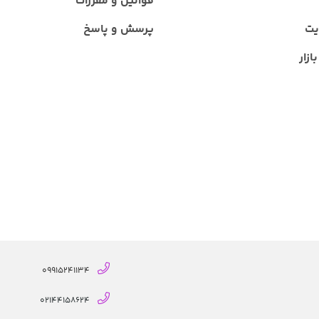
قوانین و مقررات
یت
پرسش و پاسخ
ازار
09915241134
02144158624