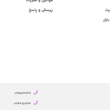
قوانین و مقررات
یت
پرسش و پاسخ
ازار
09915241134
02144158624