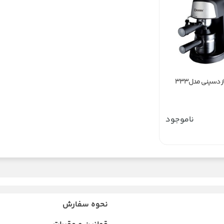
دسینی مدل333
ناموجود
نحوه سفارش