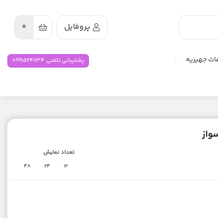
پروفایل
0
ات جهیزیه
پشتیبانی تلفنی 09915241134
واز
تعداد نمایش
48
24
12