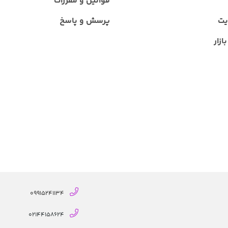
قوانین و مقررات
یت
پرسش و پاسخ
ازار
09915241134
02144158624