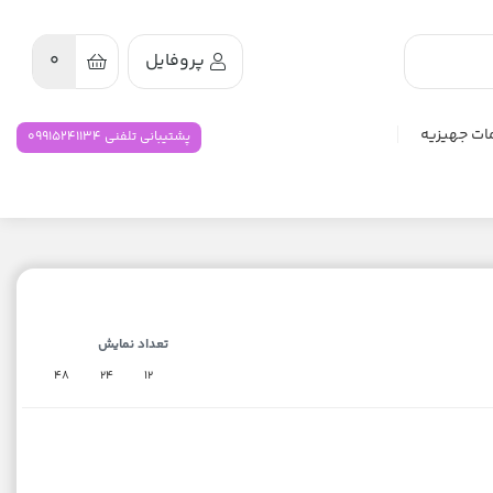
پروفایل
0
ات جهیزیه
پشتیبانی تلفنی 09915241134
تعداد نمایش
48
24
12