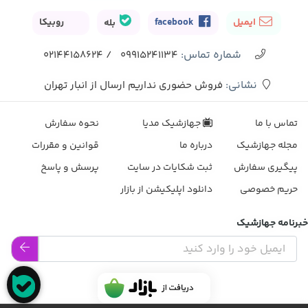
ایمیل
facebook
بله
روبیکا
شماره تماس‌:
02144158624
/
09915241134
نشانی:
فروش حضوری نداریم ارسال از انبار تهران
تماس با ما
جهازشیک مدیا
نحوه سفارش
مجله جهازشیک
درباره ما
قوانین و مقررات
پیگیری سفارش
ثبت شکایات در سایت
پرسش و پاسخ
حریم خصوصی
دانلود اپلیکیشن از بازار
خبرنامه جهازشیک