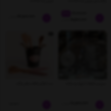
راکلند مدل تمیس کد 80001201
تمیس کد 800282
26,000,000
%25
24,500,000
تومان
19,500,000
تومان
سرویس قابلمه 18 پارچه برند راکلند
ست کفگیر ملاقه سطلی راکلند
28,500,000
تومان
ناموجود