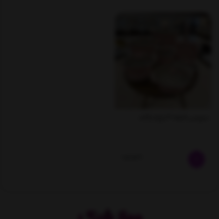
سرویس قابلمه 14 پارچه راکلند
ناموجود