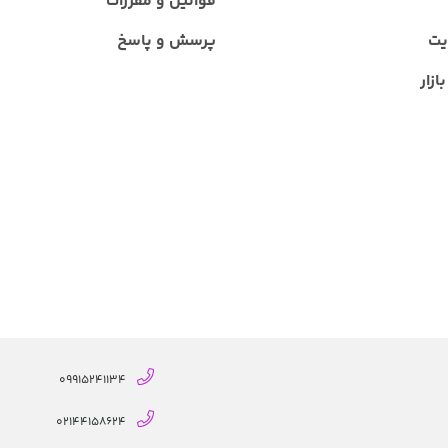
قوانین و مقررات
یت
پرسش و پاسخ
ازار
09915241134
02144158624