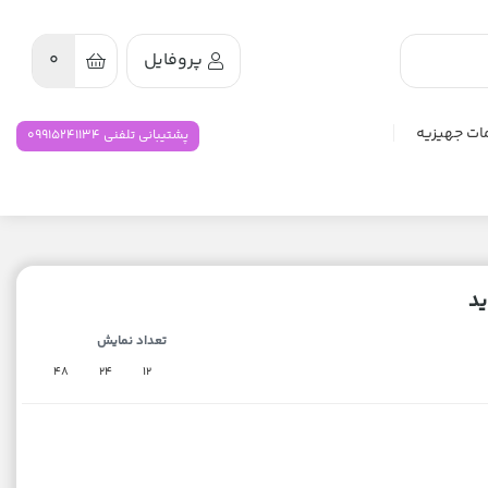
پروفایل
0
ات جهیزیه
پشتیبانی تلفنی 09915241134
د
تعداد نمایش
48
24
12