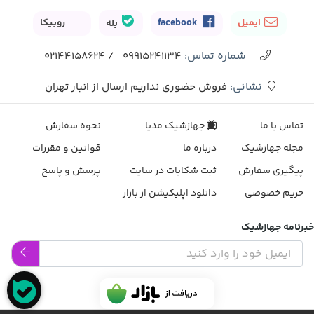
ایمیل
facebook
بله
روبیکا
شماره تماس‌:
02144158624
/
09915241134
نشانی:
فروش حضوری نداریم ارسال از انبار تهران
تماس با ما
جهازشیک مدیا
نحوه سفارش
مجله جهازشیک
درباره ما
قوانین و مقررات
پیگیری سفارش
ثبت شکایات در سایت
پرسش و پاسخ
حریم خصوصی
دانلود اپلیکیشن از بازار
خبرنامه جهازشیک