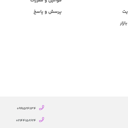
قوانین و مقررات
یت
پرسش و پاسخ
ازار
09915241134
02144158624