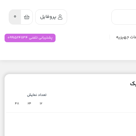
پروفایل
0
ات جهیزیه
پشتیبانی تلفنی 09915241134
ک
تعداد نمایش
48
24
12