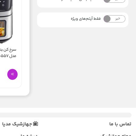
فقط آیتم‌های ویژه
خیر
بله
سرخ کن بد
مدل GAF-557
تماس با ما
جهازشیک مدیا