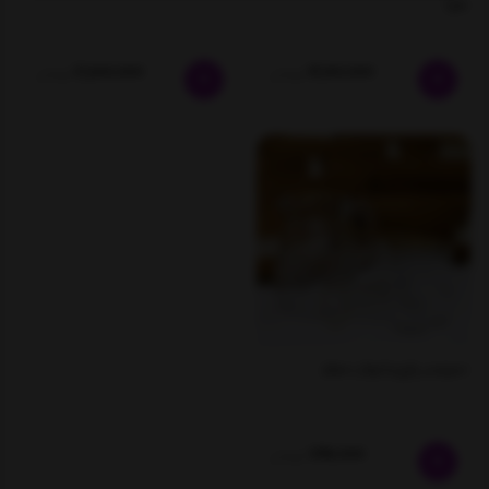
نفره
2,800,000
4,100,000
تومان
تومان
سرویس پارچ و لیوان سولو
790,000
تومان