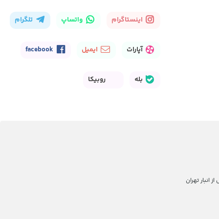
اینستاگرام
واتساپ
تلگرام
آپارات
ایمیل
facebook
بله
روبیکا
 انبار تهران