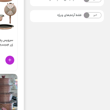
فقط آیتم‌های ویژه
خیر
بله
کد 800104