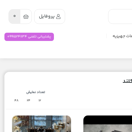
پروفایل
0
ات جهیزیه
پشتیبانی تلفنی 09915241134
لند
تعداد نمایش
48
24
12