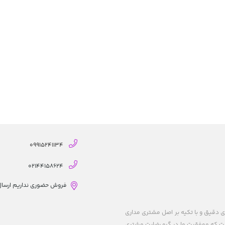
09915241134
02144158624
فروش حضوری نداریم ارسال از
ریزی های دقیق و با تکیه بر اصل مشتری مداری
 است که موفقیتِ ما در گرو رضایت مشتری