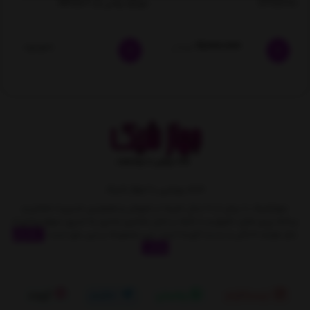
GT7580G
مونارک پلاس کد MP8500
19,000,000
تومان
ناموجود
خانه رویایی با جهاز شیک
جهازشیک با بیش از 10 سال تجربه در فروش و همچنین مدیریت متمایز و
برنامه ریزی های دقیق و با تکیه بر اصل مشتری مداری به تدریج سهمِ زیادی از
بازار لوازم خانگی را بدست آورده است. این مجموعه بر این باور است
نمایش
بیشتر
اینستاگرام
واتساپ
تلگرام
آپارات