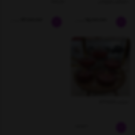
سیلیکونی اویزپلاس
مدل السا
23,000,000
25,000,000
تومان
تومان
سرویس قابلمه pmt
ناموجود