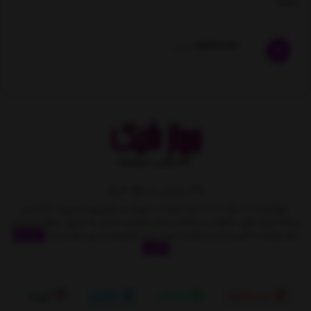
A078
9,600,000
تومان
خانه رویایی با جهاز شیک
جهازشیک با بیش از 10 سال تجربه در فروش و همچنین مدیریت متمایز و
برنامه ریزی های دقیق و با تکیه بر اصل مشتری مداری به تدریج سهمِ زیادی از
بازار لوازم خانگی را بدست آورده است. این مجموعه بر این باور است
نمایش
بیشتر
اینستاگرام
واتساپ
تلگرام
آپارات