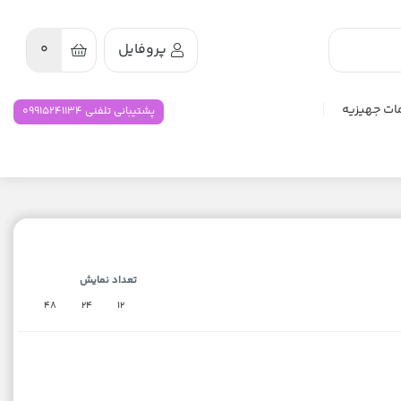
پروفایل
0
ات جهیزیه
پشتیبانی تلفنی 09915241134
تعداد نمایش
48
24
12