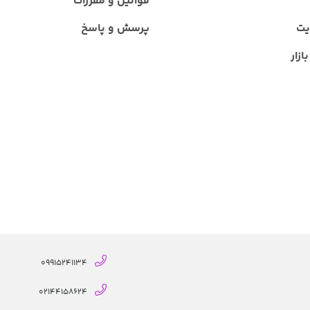
قوانین و مقررات
یت
پرسش و پاسخ
ازار
09915241134
02144158624