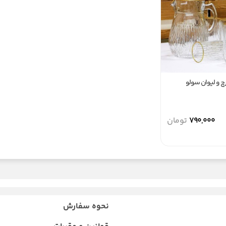
 و لیوان سولو
790,000
تومان
نحوه سفارش