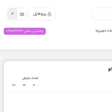
پروفایل
0
ات جهیزیه
پشتیبانی تلفنی 09915241134
لو
تعداد نمایش
48
24
12