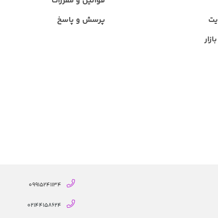
قوانین و مقررات
یت
پرسش و پاسخ
ازار
09915241134
02144158624