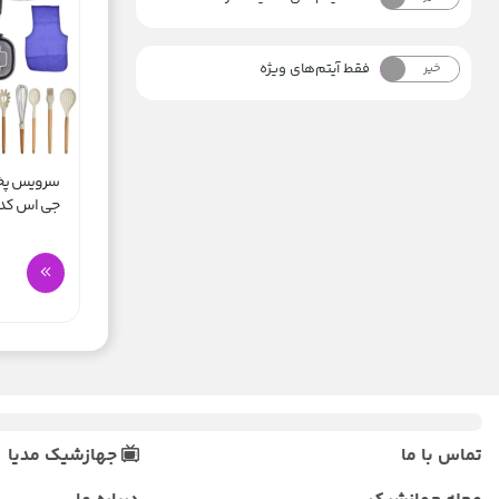
فقط آیتم‌های ویژه
خیر
بله
جی اس کد 00265
تماس با ما
جهازشیک مدیا