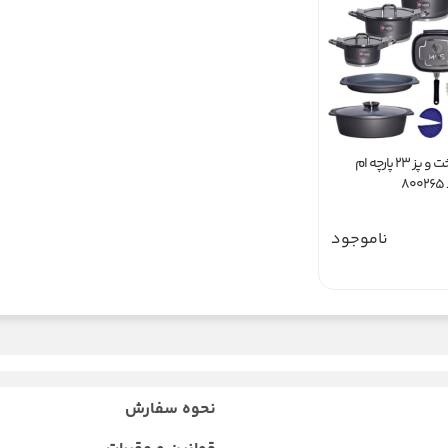
سرویس پخت و پز 23 پارچه ام
8
ناموجود
نحوه سفارش