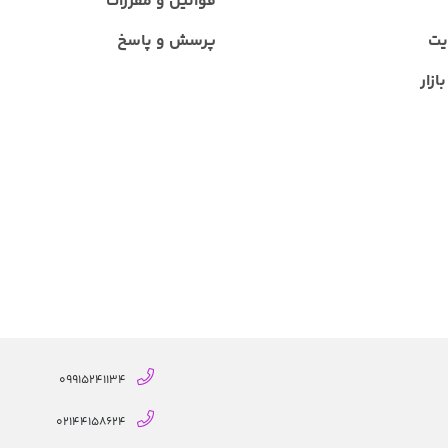
قوانین و مقررات
یت
پرسش و پاسخ
ازار
09915241134
02144158624