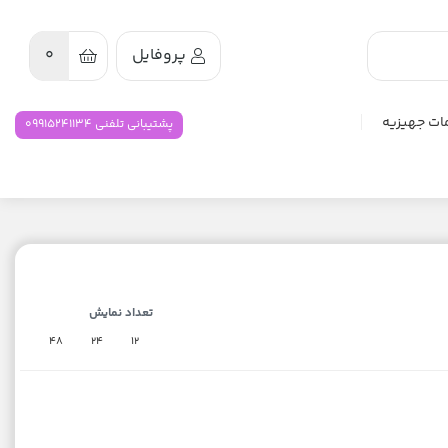
پروفایل
0
ات جهیزیه
پشتیبانی تلفنی 09915241134
تعداد نمایش
48
24
12